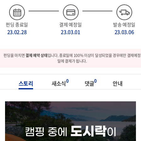
펀딩 종료일
결제 예정일
발송 예정일
23.02.28
23.03.01
23.03.06
펀딩을 마치면
결제 예약 상태
입니다. 종료일에 100% 이상이 달성되었을 경우에만 결제예정
일에 결제가 됩니다.
0
0
스토리
새소식
댓글
안내