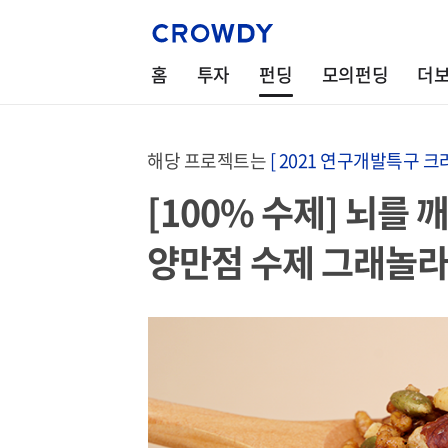
홈
투자
펀딩
모의펀딩
더
해당 프로젝트는
[ 2021 연구개발특구 
[100% 수제] 뇌를 
양만점 수제 그래놀