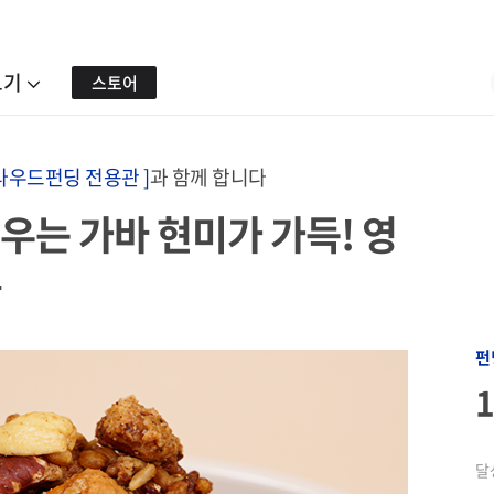
보기
스토어
크라우드펀딩 전용관 ]
과 함께 합니다
깨우는 가바 현미가 가득! 영
라
펀
달