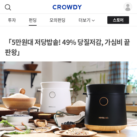
투자
펀딩
모의펀딩
더보기
스토어
「5만원대 저당밥솥! 49% 당질저감, 가심비 끝
판왕」