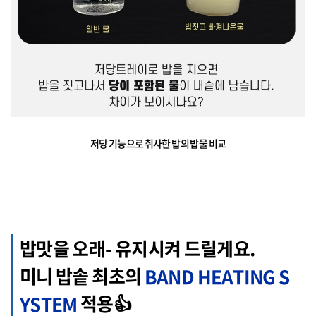
저당 기능으로 취사한 밥의 밥물 비교
밥맛을 오래- 유지시켜 드릴게요.
미니 밥솥 최초의
BAND HEATING S
YSTEM
적용👍