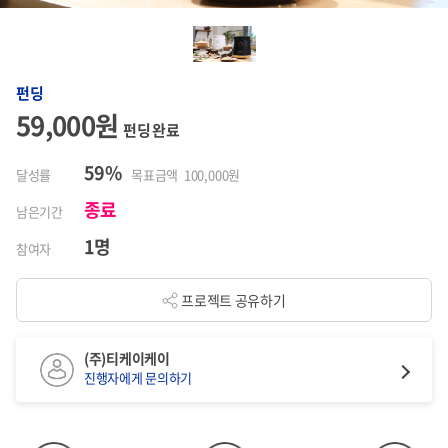
펀딩
59,000원
펀딩 완료
59%
달성률
목표금액 100,000원
종료
남은기간
1명
참여자
프로젝트 공유하기
(주)티케이케이
진행자에게 문의하기