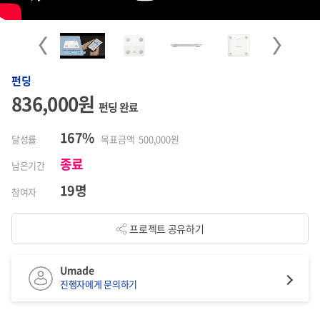
Previous
Next
펀딩
836,000원
펀딩 완료
167%
달성률
목표금액 500,000원
종료
남은기간
19명
참여자
프로젝트 공유하기
Umade
진행자에게 문의하기