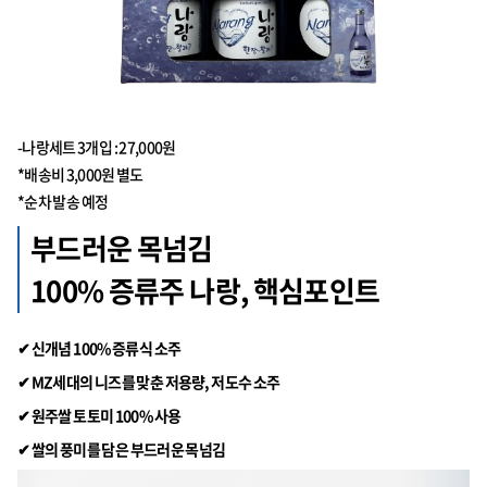
-나랑세트 3개입 : 27,000원
*배송비 3,000원 별도
*순차 발송 예정
부드러운 목넘김
100% 증류주 나랑, 핵심포인트
✔ 신개념 100% 증류식 소주
✔ MZ세대의 니즈를 맞춘 저용량, 저도수 소주
✔ 원주쌀 토토미 100% 사용
✔
쌀의 풍미를 담은 부드러운 목넘김