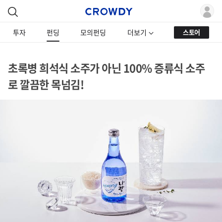
투자
펀딩
모의펀딩
더보기
스토어
초록병 희석식 소주가 아닌 100% 증류식 소주
로 깔끔한 목넘김!