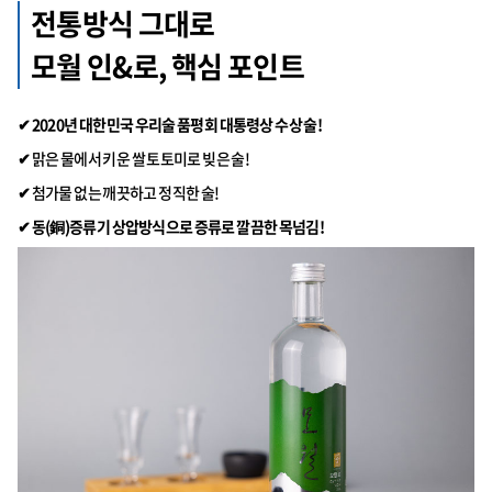
전통방식 그대로
모월 인&로, 핵심 포인트
✔ 2020년 대한민국 우리술 품평회 대통령상 수상 술!
✔
맑은 물에서 키운 쌀 토토미로 빚은 술!
✔
첨가물 없는 깨끗하고 정직한 술!
✔ 동(銅)증류기 상압방식으로 증류로 깔끔한 목넘김!