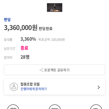
펀딩
3,360,000원
펀딩 완료
3,360%
달성률
목표금액 100,000원
종료
남은기간
28명
참여자
프로젝트 공유하기
협동조합 모월
진행자에게 문의하기