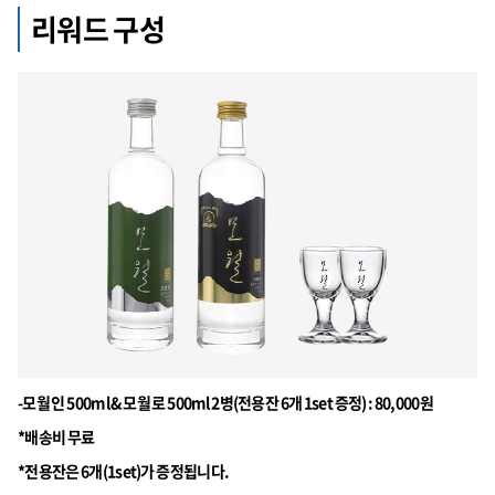
리워드 구성
-모월 인 500ml & 모월 로 500ml 2병(전용잔 6개 1set 증정) : 80,000원
*배송비 무료
*전용잔은 6개(1set)가 증정됩니다.