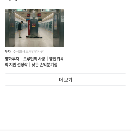
투자
주식회사 트루먼의사랑
영화투자｜트루먼의 사랑｜영진위 4
억 지원 선정작｜낮은 손익분기점
더 보기