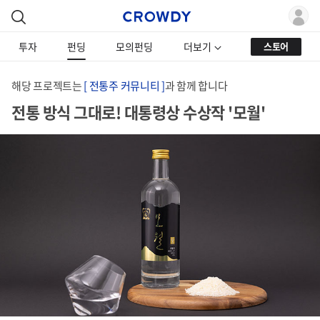
투자
펀딩
모의펀딩
더보기
스토어
해당 프로젝트는
[ 전통주 커뮤니티 ]
과 함께 합니다
전통 방식 그대로! 대통령상 수상작 '모월'