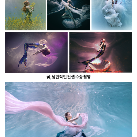
꽃, 낭만적인 컨셉 수중 촬영