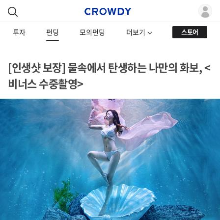
투자
펀딩
모의펀딩
더보기
스토어
[인생샷 보장] 물속에서 탄생하는 나만의 화보, <
비너스 수중촬영>