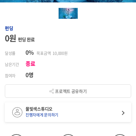
펀딩
0원
펀딩 완료
0%
달성률
목표금액 10,000원
종료
남은기간
0명
참여자
프로젝트 공유하기
물빛색스튜디오
진행자에게 문의하기