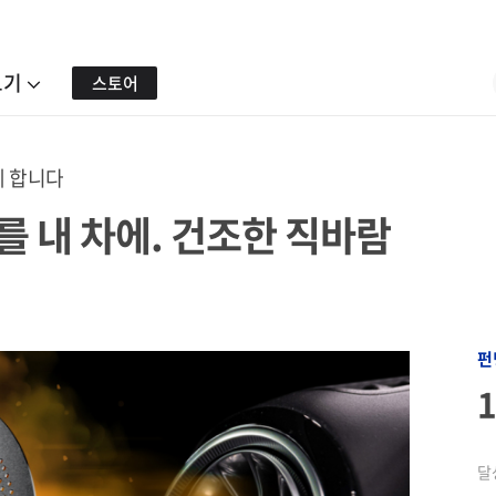
보기
스토어
께 합니다
 내 차에. 건조한 직바람
펀
달