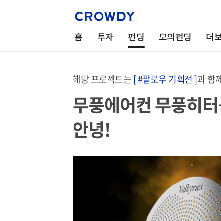
홈
투자
펀딩
모의펀딩
더
해당 프로젝트는
[ #팔로우 기획전 ]
과 함
무풍에어컨 무풍히터를
안녕!