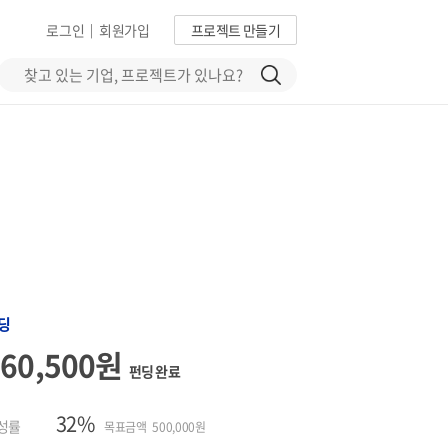
로그인
회원가입
프로젝트 만들기
|
딩
160,500원
펀딩 완료
32%
성률
목표금액 500,000원