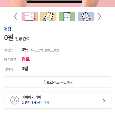
Previous
Next
펀딩
0원
펀딩 완료
0%
달성률
목표금액 100,000원
종료
남은기간
0명
참여자
프로젝트 공유하기
비마이커리어
진행자에게 문의하기