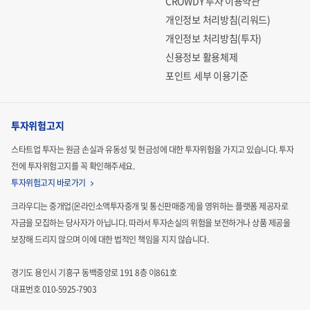
CROWDY 투자 이용약관
개인정보 처리방침(리워드)
개인정보 처리방침(투자)
신용정보 활용체제
포인트 세부 이용기준
투자위험고지
스타트업 투자는 원금 손실과 유동성 및 현금성에 대한 투자위험을 가지고 있습니다.
투자
전에 투자위험고지를 꼭 확인해주세요.
투자위험고지 바로가기
크라우디는 중개업(온라인소액투자중개 및 통신판매중개)을 영위하는 플랫폼 제공자로
자금을 모집하는
당사자가 아닙니다. 따라서 투자손실의 위험을 보전하거나 상품 제공을
보장해 드리지 않으며 이에 대한 법적인
책임을 지지 않습니다.
경기도 용인시 기흥구 동백중앙로 191 8층 이861호
대표번호 010-5925-7903