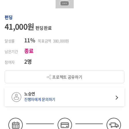
펀딩
41,000원
펀딩 완료
11%
달성률
목표금액 380,000원
종료
남은기간
2명
참여자
프로젝트 공유하기
노승연
진행자에게 문의하기