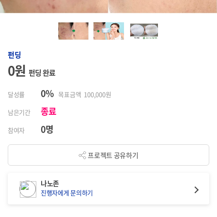
펀딩
0원
펀딩 완료
0%
달성률
목표금액 100,000원
종료
남은기간
0명
참여자
프로젝트 공유하기
나노존
진행자에게 문의하기