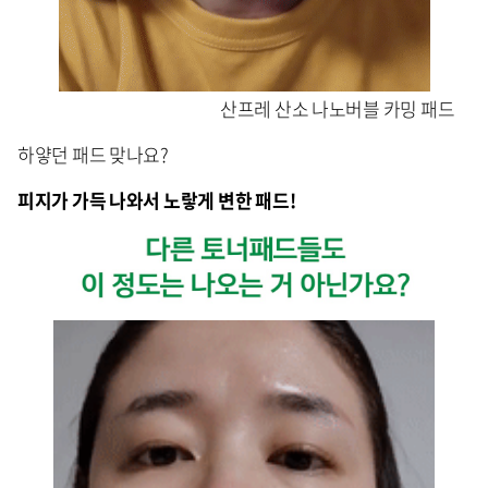
산프레 산소 나노버블 카밍 패드
하얗던 패드 맞나요?
피지가 가득 나와서 노랗게 변한 패드!