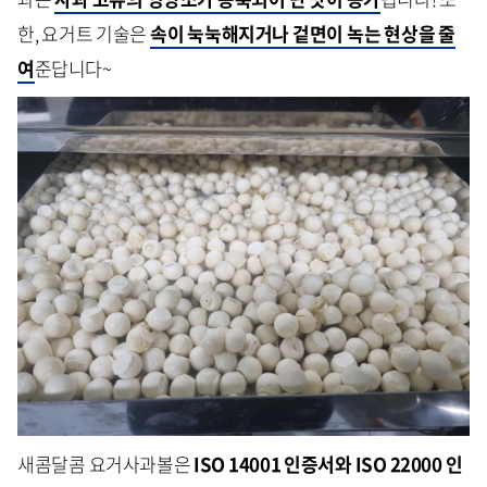
한, 요거트 기술은
속이 눅눅해지거나 겉면이 녹는 현상을 줄
여
준답니다~
새콤달콤 요거사과볼은
ISO 14001 인증서와 ISO 22000 인