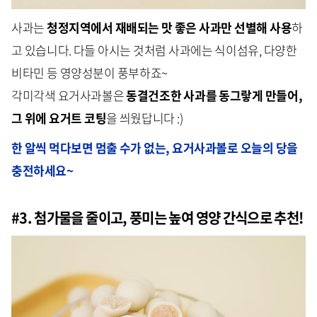
사과는
청정지역에서 재배되는 맛 좋은 사과만 선별해 사용
하
고 있습니다. 다들 아시는 것처럼 사과에는 식이섬유, 다양한
비타민 등 영양성분이 풍부하죠~
각미각색 요거사과볼은
동결건조한 사과를 동그랗게 만들어,
그 위에 요거트 코팅
을 씌웠답니다 :)
한 알씩 먹다보면 멈출 수가 없는, 요거사과볼로 오늘의 당을
충전하세요~
#3. 첨가물을 줄이고, 풍미는 높여 영양 간식으로 추천!