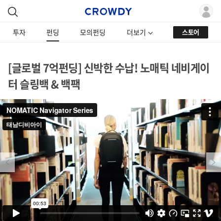
투자
펀딩
모의펀딩
더보기
스토어
[글로벌 7억펀딩] 신박한 수납! 노매틱 네비게이
터 슬링백 & 백팩
Previous
Next