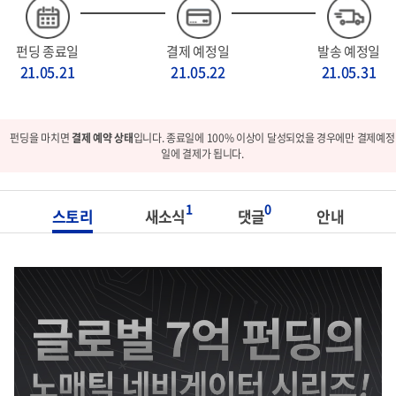
펀딩 종료일
결제 예정일
발송 예정일
21.05.21
21.05.22
21.05.31
펀딩을 마치면
결제 예약 상태
입니다. 종료일에 100% 이상이 달성되었을 경우에만 결제예정
일에 결제가 됩니다.
1
0
스토리
새소식
댓글
안내