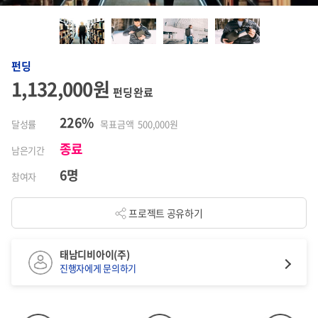
펀딩
1,132,000원
펀딩 완료
226%
달성률
목표금액 500,000원
종료
남은기간
6명
참여자
프로젝트 공유하기
태남디비아이(주)
진행자에게 문의하기