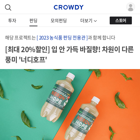
투자
펀딩
모의펀딩
더보기
스토어
해당 프로젝트는
[ 2023 농식품 펀딩 전용관 ]
과 함께 합니다
[최대 20%할인] 입 안 가득 바질향! 차원이 다른
풍미 '너디호프'