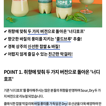
✔ 취향에 맞춰
두 가지 버전
으로 돌아온 '너디호프'
✔ 향긋한 바질의 풍미를 지키는 '
콜드브루
' 추출!
✔ 경북 상주의
신선한 찹쌀 & 바질!
✔ 어렵지 않게 즐길 수 있는
친근한 막걸리!
POINT 1. 취향에 맞춰 두 가지 버전으로 돌아온 '너디
호프'
기존 '너디호프'를 좋아해주시는 많은 분들의 취향을 반영하여 Sour, Dry 두 가
지 버전으로 리뉴얼 되었습니다.
클래식한 찹쌀 막걸리에
바질 풍미를 가득 담은 Dry!
유산균을 더욱 배양하여 만