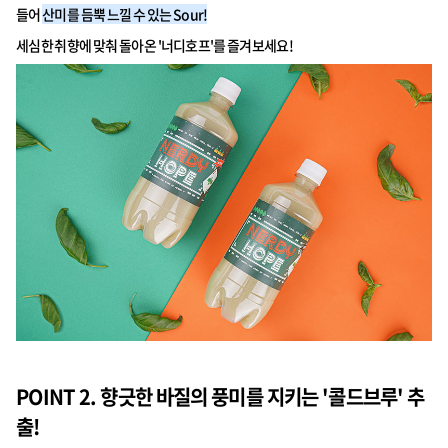
들어
산미를 듬뿍 느낄 수 있는 Sour!
세심한 취향에 맞춰 돌아온 '너디호프'를 즐겨보세요!
POINT 2. 향긋한 바질의 풍미를 지키는 '콜드브루' 추
출!