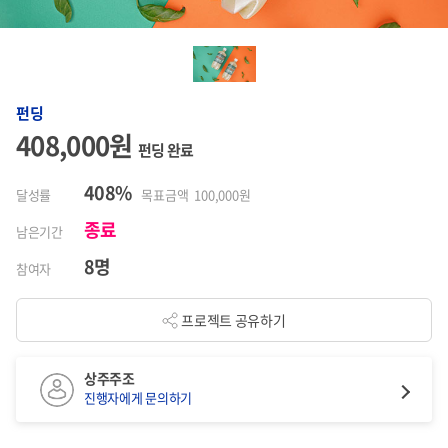
펀딩
408,000원
펀딩 완료
408%
달성률
목표금액 100,000원
종료
남은기간
8명
참여자
프로젝트 공유하기
상주주조
진행자에게 문의하기