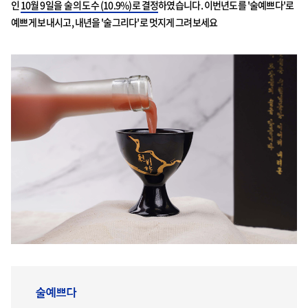
인
10월 9일을 술의 도수 (10.9%)로 결정
하였습니다. 이번년도를 '술예쁘다'로
예쁘게 보내시고, 내년을 '술그리다'로 멋지게 그려보세요