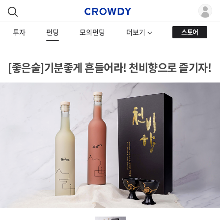
투자
펀딩
모의펀딩
더보기
스토어
[좋은술]기분좋게 흔들어라! 천비향으로 즐기자!