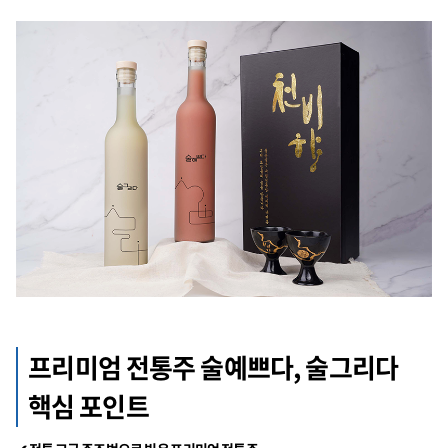
프리미엄 전통주 술예쁘다, 술그리다
핵심 포인트