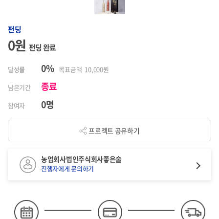
펀딩
0원
펀딩 완료
0%
달성률
목표금액 10,000원
종료
남은기간
0명
참여자
프로젝트 공유하기
농업회사법인주식회사좋은술
진행자에게 문의하기