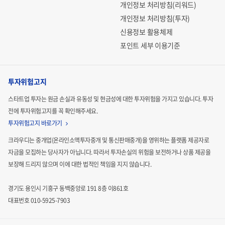
개인정보 처리방침(리워드)
개인정보 처리방침(투자)
신용정보 활용체제
포인트 세부 이용기준
투자위험고지
스타트업 투자는 원금 손실과 유동성 및 현금성에 대한 투자위험을 가지고 있습니다.
투자
전에 투자위험고지를 꼭 확인해주세요.
투자위험고지 바로가기
크라우디는 중개업(온라인소액투자중개 및 통신판매중개)을 영위하는 플랫폼 제공자로
자금을 모집하는
당사자가 아닙니다. 따라서 투자손실의 위험을 보전하거나 상품 제공을
보장해 드리지 않으며 이에 대한 법적인
책임을 지지 않습니다.
경기도 용인시 기흥구 동백중앙로 191 8층 이861호
대표번호 010-5925-7903