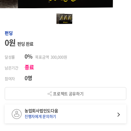
펀딩
0원
펀딩 완료
0%
달성률
목표금액 300,000원
종료
남은기간
0명
참여자
프로젝트 공유하기
농업회사법인도다움
진행자에게 문의하기