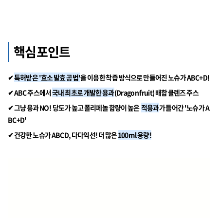
핵심포인트
✔
특허받은 '효소 발효 공법'
을 이용한 착즙 방식으로 만들어진 노슈가 ABC+D!
✔
ABC 주스에서
국내 최초로 개발한 용과
(Dragon fruit) 배합 클렌즈 주스
✔ 그냥 용과 NO! 당도가 높고 폴리페놀 함량이 높은
적용과
가 들어간 '노슈가 A
BC+
D'
✔
건강한 노슈가 ABCD, 다다익선! 더 많은
100ml 용량!