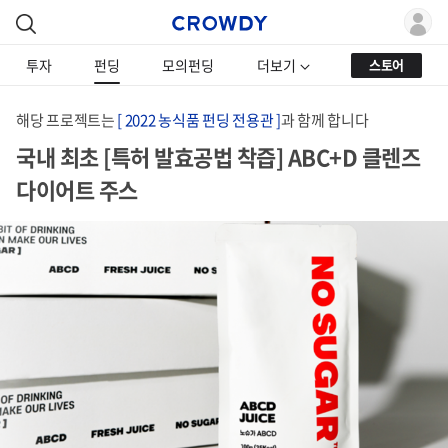
투자
펀딩
모의펀딩
더보기
스토어
해당 프로젝트는
[ 2022 농식품 펀딩 전용관 ]
과 함께 합니다
국내 최초 [특허 발효공법 착즙] ABC+D 클렌즈
다이어트 주스