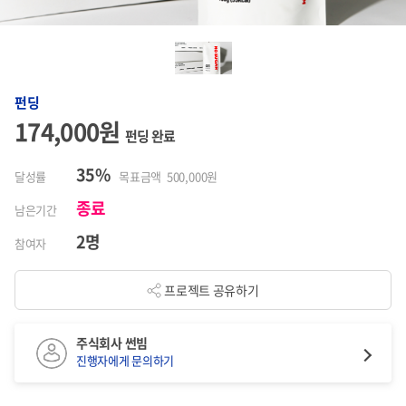
펀딩
174,000원
펀딩 완료
35%
달성률
목표금액 500,000원
종료
남은기간
2명
참여자
프로젝트 공유하기
주식회사 썬빔
진행자에게 문의하기