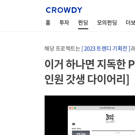
홈
투자
펀딩
모의펀딩
더
해당 프로젝트는
[ 2023 트렌디 기획전 ]
과
이거 하나면 지독한 P
인원 갓생 다이어리]