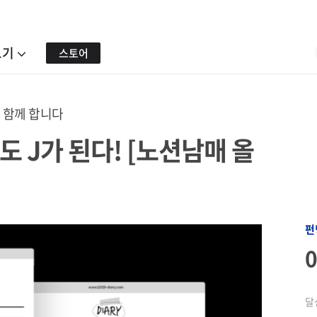
보기
스토어
 함께 합니다
도 J가 된다! [노션남매 올
펀
달