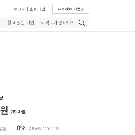
로그인
회원가입
프로젝트 만들기
|
딩
0원
펀딩 완료
0%
성률
목표금액 100,000원