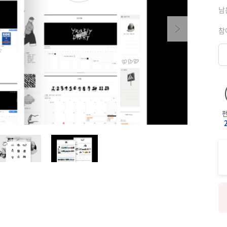
남
Next
참