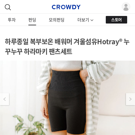
투자
펀딩
모의펀딩
더보기
스토어
하루종일 복부보온 배워머 겨울섬유Hotray® 누
꾸누꾸 하라마키 팬츠세트
Previous
Next