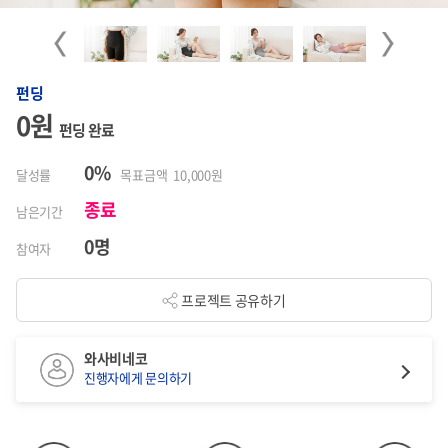
Previous
Next
펀딩
0원
펀딩 완료
0%
달성률
목표금액 10,000원
종료
남은기간
0명
참여자
프로젝트 공유하기
와사비네코
진행자에게 문의하기