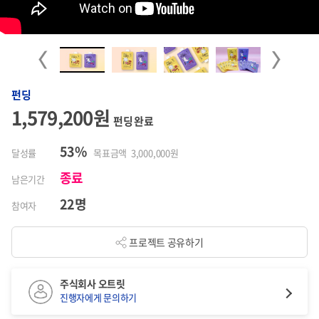
Previous
Next
펀딩
1,579,200원
펀딩 완료
53%
달성률
목표금액 3,000,000원
종료
남은기간
22명
참여자
프로젝트 공유하기
주식회사 오트릿
진행자에게 문의하기