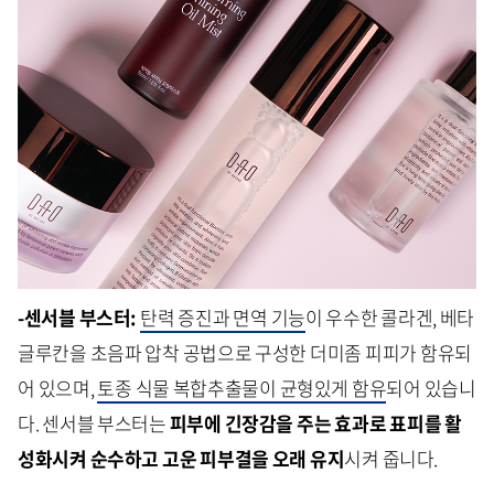
-센서블 부스터:
탄력 증진과 면역 기능
이 우수한 콜라겐, 베타
글루칸을 초음파 압착 공법으로 구성한 더미좀 피피가 함유되
어 있으며,
토종 식물 복합추출물이 균형있게 함유
되어 있습니
다. 센서블 부스터는
피부에 긴장감을 주는 효과로 표피를 활
성화시켜 순수하고 고운 피부결을 오래 유지
시켜 줍니다.