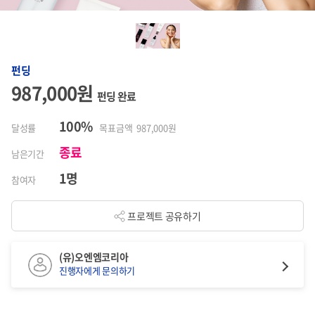
펀딩
987,000원
펀딩 완료
100%
달성률
목표금액 987,000원
종료
남은기간
1명
참여자
프로젝트 공유하기
(유)오엔엠코리아
진행자에게 문의하기