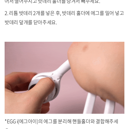
어서 열어주시고 밧데리 홀더를 당겨서 빼주세요.
2. 리튬 밧데리 2개를 넣은 후, 밧데리 홀더에 에그를 밀어 넣고
밧데리 덮개를 닫아주세요.
*EGG i(에그아이)의 에그를 분리해 핸들홀더와 결합해주세