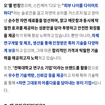
오'를 런칭
했으며, 스킨케어 '다오'는
"피부 나이를 다이어트
하다"
라는 슬로건을 걸고 자연의 순리를 거스르지 않고 얻어
낸
순수한 자연 재료들을 엄선하여, 맑고 깨끗함과 동시에 탁
월한 효과를 제공하는 성분만을 담아 투명하고 안전한 화장품
을 제공
하기 위해 항상 노력하고 있습니다. 뿐만 아니라,
자체
연구개발 및 제조, 생산을 통해 인정받은 특허 기술을 다양하
게 보유
하고 있으며, 그에 따른
합리적인 가격과 탁월한 기술
력을 제공하고자 노력
하고 있습니다.
또한,
'전북대학교 연구소 기업'이라는 브랜드를 활용
함으로
써
우수한 기술역량, 신뢰감 등을 제공
하고 자체 특허 기술력
을 통해
<자연 그대로의 아름다움을 담아내는 뷰티 기업>
입니
다.