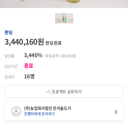
펀딩
3,440,160원
펀딩 완료
3,440%
달성률
목표금액 100,000원
종료
남은기간
16명
참여자
프로젝트 공유하기
(주)농업회사법인 온지술도가
진행자에게 문의하기