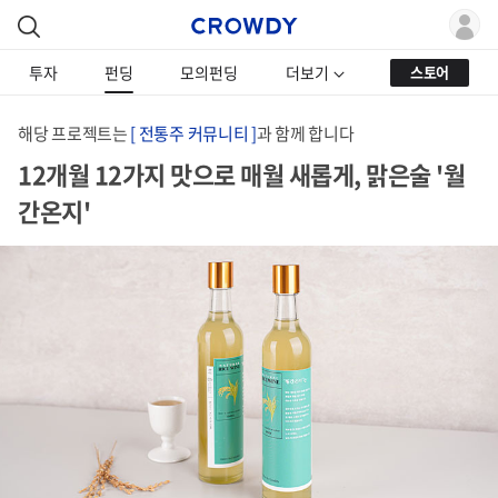
투자
펀딩
모의펀딩
더보기
스토어
해당 프로젝트는
[ 전통주 커뮤니티 ]
과 함께 합니다
12개월 12가지 맛으로 매월 새롭게, 맑은술 '월
간온지'