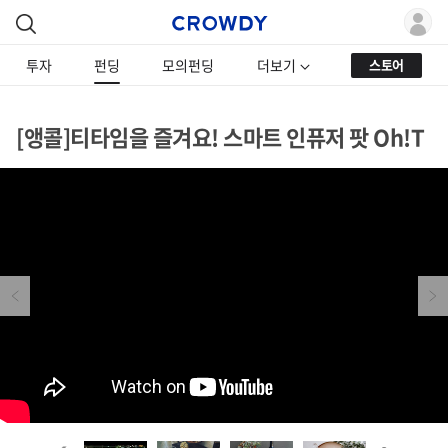
투자
펀딩
모의펀딩
더보기
스토어
[앵콜]티타임을 즐겨요! 스마트 인퓨저 팟 Oh!T
Previous
Next