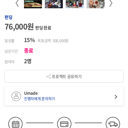
Previous
Next
펀딩
76,000원
펀딩 완료
15%
달성률
목표금액 500,000원
종료
남은기간
2명
참여자
프로젝트 공유하기
Umade
진행자에게 문의하기