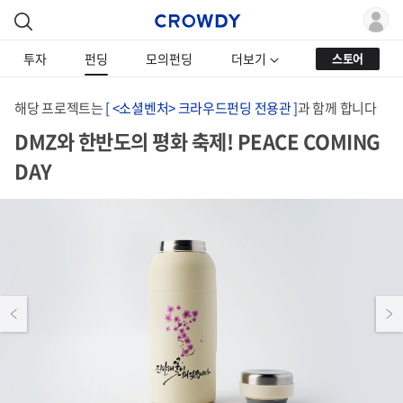
투자
펀딩
모의펀딩
더보기
스토어
해당 프로젝트는
[ <소셜벤처> 크라우드펀딩 전용관 ]
과 함께 합니다
DMZ와 한반도의 평화 축제! PEACE COMING
DAY
Previous
Next