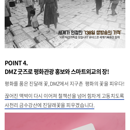
POINT 4.
DMZ 굿즈로 평화관광 홍보와 스마트외교의 장!
평화를 품은 진달래 꽃, DMZ에서 지구촌 평화의 꽃을 피우다!
끊어진 맥박이 다시 이어져 철책선을 넘어 힘차게 고동치도록
사천리 금수강산에 진달래꽃을 피우겠습니다.