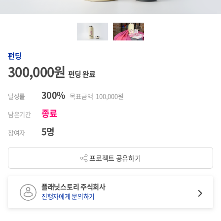
펀딩
300,000원
펀딩 완료
300%
달성률
목표금액 100,000원
종료
남은기간
5명
참여자
프로젝트 공유하기
플래닛스토리 주식회사
진행자에게 문의하기