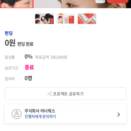
펀딩
0원
펀딩 완료
0%
달성률
목표금액 500,000원
종료
남은기간
0명
참여자
프로젝트 공유하기
주식회사 아너웍스
진행자에게 문의하기