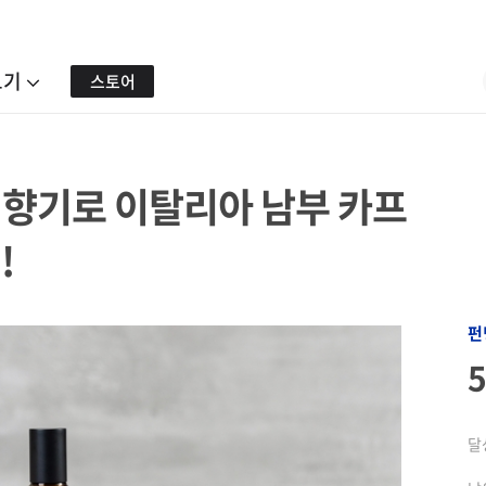
보기
스토어
 향기로 이탈리아 남부 카프
!
펀
달