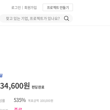
로그인
회원가입
프로젝트 만들기
|
딩
534,600원
펀딩 완료
535%
성률
목표금액 100,000원
종료