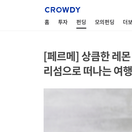
홈
투자
펀딩
모의펀딩
더
[페르메] 상큼한 레몬
리섬으로 떠나는 여행