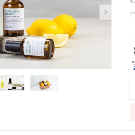
남
Next
참