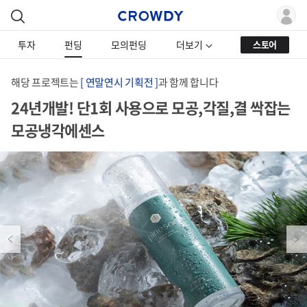
투자
펀딩
모의펀딩
더보기
스토어
해당 프로젝트는
[ 연말연시 기획전 ]
과 함께 합니다
24년개발! 단1회 사용으로 모공,각질,결 싹잡는
모공냉각에센스
Previous
Next