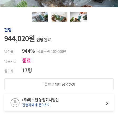
펀딩
944,020원
펀딩 완료
944%
달성률
목표금액 100,000원
종료
남은기간
17명
참여자
프로젝트 공유하기
(주)피노젠 농업회사법인
진행자에게 문의하기