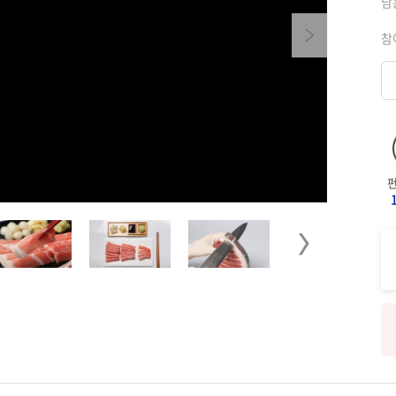
남
Next
참
Next