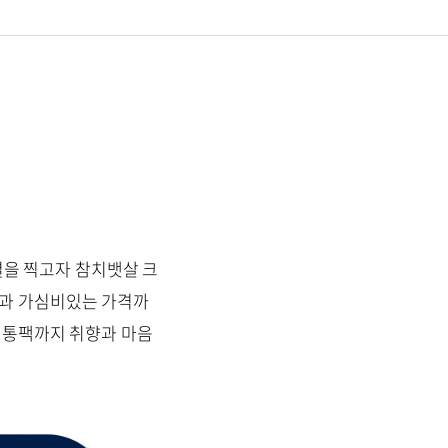
을 찍고자 참치뱃살 크
양과 가심비있는 가격까
, 통팩까지 취향과 마음