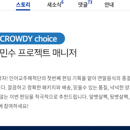
6
73
스토리
새소식
댓글
안내
자! 인어교주해적단의 첫번째 펀딩 기획을 맡아 연말음식의 종결
. 깔끔하고 정확한 패키지와 배송, 믿을수 있는 품질, 넉넉한 
 않는 이번 펀딩을 적극적으로 추천드립니다. 앞뱃살팩, 뒷뱃살팩
에 참여하세요!