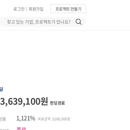
로그인
회원가입
프로젝트 만들기
|
딩
33,639,100원
펀딩 완료
1,121%
성률
목표금액 3,000,000원
종료