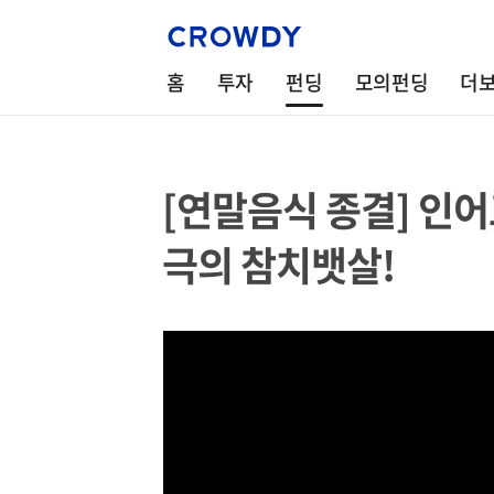
홈
투자
펀딩
모의펀딩
더
[연말음식 종결] 인
극의 참치뱃살!