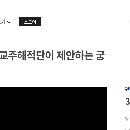
보기
스토어
어교주해적단이 제안하는 궁
펀
달