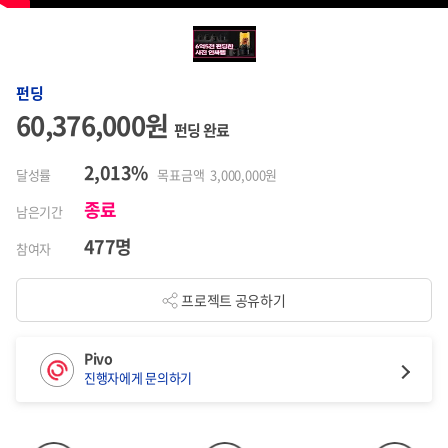
펀딩
60,376,000원
펀딩 완료
2,013%
달성률
목표금액 3,000,000원
종료
남은기간
477명
참여자
프로젝트 공유하기
Pivo
진행자에게 문의하기