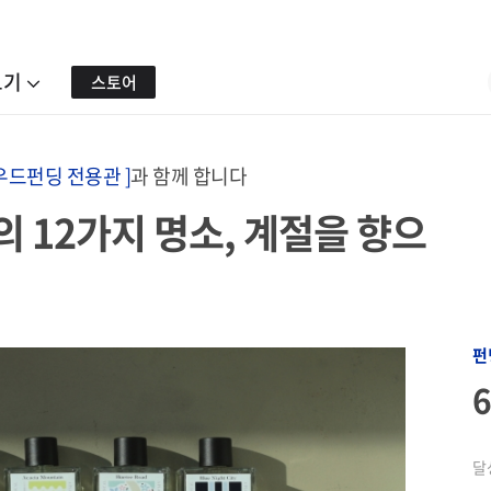
보기
스토어
우드펀딩 전용관 ]
과 함께 합니다
국의 12가지 명소, 계절을 향으
펀
달