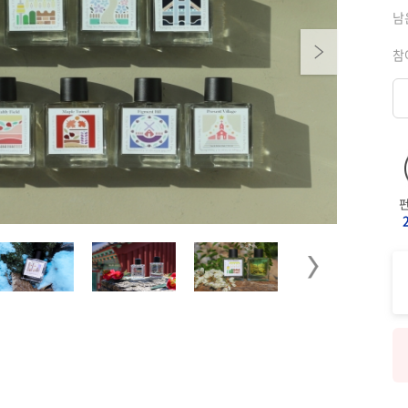
남
Next
참
Next