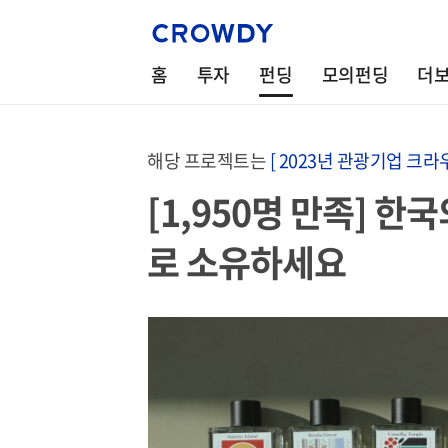
홈
투자
펀딩
모의펀딩
더
해당 프로젝트는
[ 2023년 관광기업 크라
[1,950명 만족] 한
로 소유하세요