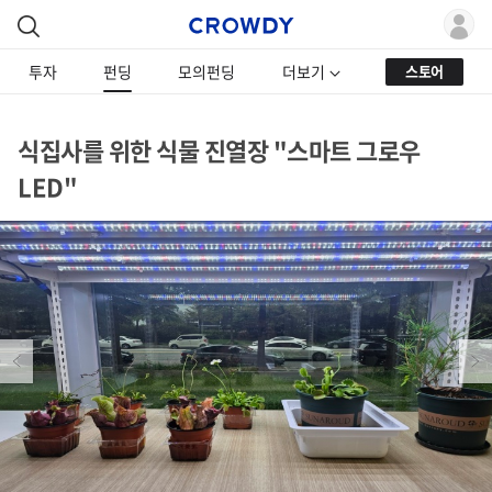
투자
펀딩
모의펀딩
더보기
스토어
식집사를 위한 식물 진열장 "스마트 그로우
LED"
Previous
Next