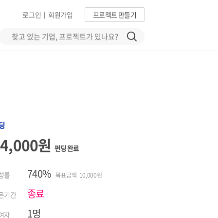
로그인
회원가입
프로젝트 만들기
|
딩
74,000원
펀딩 완료
740%
성률
목표금액 10,000원
종료
은기간
1명
여자