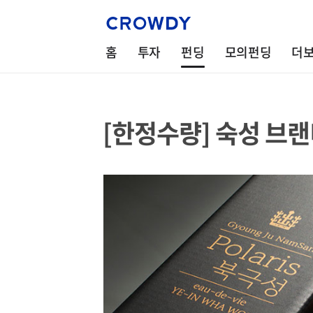
홈
투자
펀딩
모의펀딩
더
[한정수량] 숙성 브랜