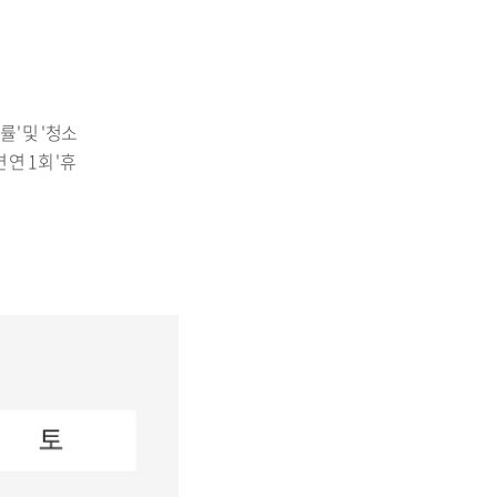
' 및 '청소
연 1회 '휴