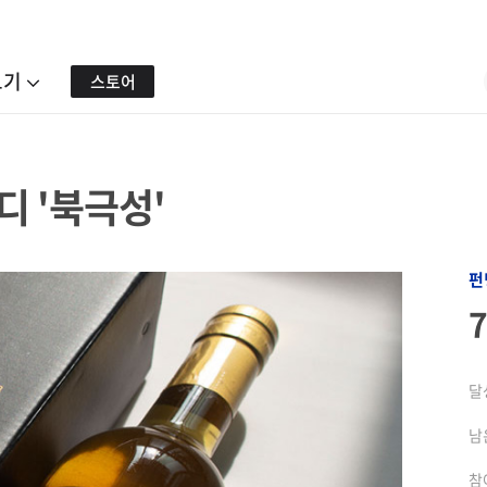
보기
스토어
디 '북극성'
펀
달
남
참