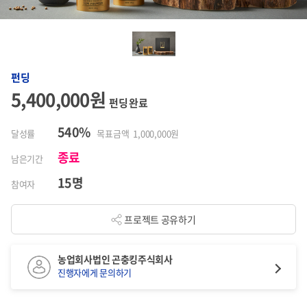
펀딩
5,400,000원
펀딩 완료
540%
달성률
목표금액 1,000,000원
종료
남은기간
15명
참여자
프로젝트 공유하기
농업회사법인 곤충킹주식회사
진행자에게 문의하기