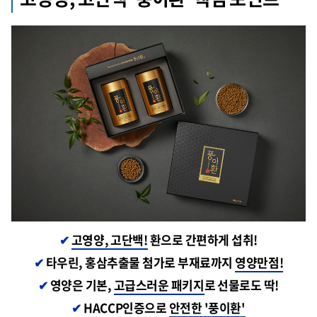
✔
고영양, 고단백!
환으로 간편하게 섭취!
✔
타우린, 홍삼추출물 첨가로 부재료까지
영양만점!
✔
영양은 기본,
고급스러운 패키지
로 선물로도 딱!
✔
HACCP인증으로
안전한 '풍이환'