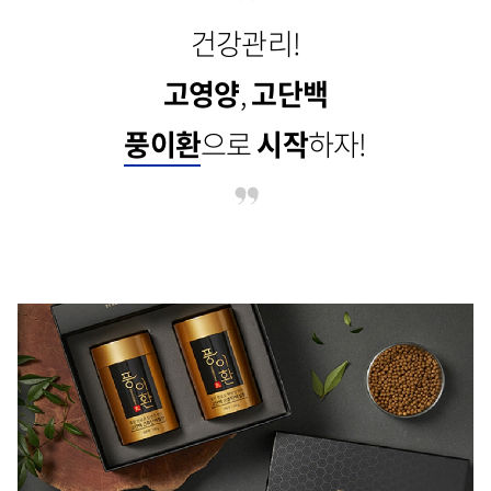
건강관리!
고영양
,
고단백
풍이환
으로
시작
하자!