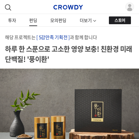
투자
펀딩
모의펀딩
더보기
스토어
해당 프로젝트는
[ 5감만족 기획전 ]
과 함께 합니다
하루 한 스푼으로 고소한 영양 보충! 친환경 미래
단백질! '풍이환'