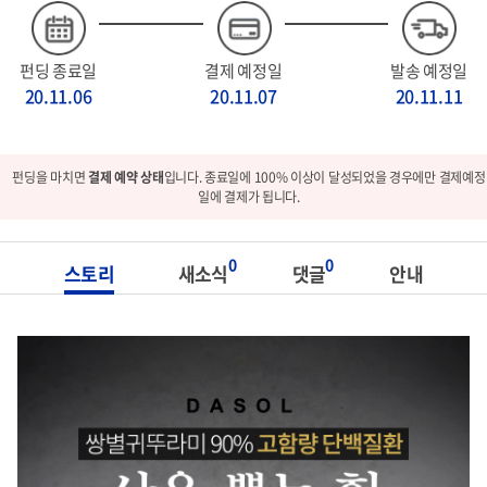
펀딩 종료일
결제 예정일
발송 예정일
20.11.06
20.11.07
20.11.11
펀딩을 마치면
결제 예약 상태
입니다. 종료일에 100% 이상이 달성되었을 경우에만 결제예정
일에 결제가 됩니다.
0
0
스토리
새소식
댓글
안내