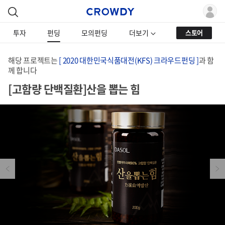
투자
펀딩
모의펀딩
더보기
스토어
해당 프로젝트는
[ 2020 대한민국식품대전(KFS) 크라우드펀딩 ]
과 함
께 합니다
[고함량 단백질환]산을 뽑는 힘
Previous
Next