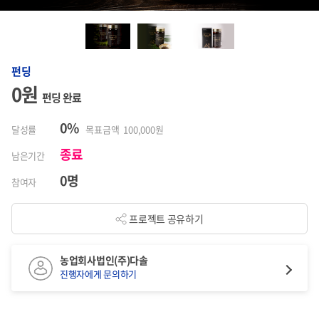
펀딩
0원
펀딩 완료
0%
달성률
목표금액 100,000원
종료
남은기간
0명
참여자
프로젝트 공유하기
농업회사법인(주)다솔
진행자에게 문의하기