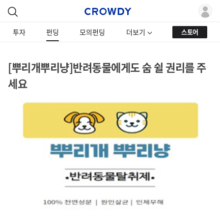
투자
펀딩
모의펀딩
더보기
스토어
[뿌리개뿌리냥]반려동물에게도 숨 쉴 권리를 주
세요