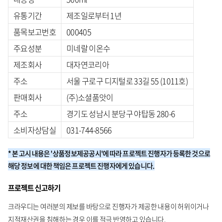
유통기간
제조일로부터 1년
품목보고번호
000405
주요성분
미네랄 이온수
제조회사
대자연코리아
주소
서울 구로구 디지털로 33길 55 (1011호)
판매회사
(주)소셜품앗이
주소
경기도 성남시 분당구 야탑동 280-6
소비자상담실
031-744-8566
* 본 고시 내용은 '상품정보제공공시'에 따라 프로젝트 진행자가 등록한 것으로
해당 정보에 대한 책임은 프로젝트 진행자에게 있습니다.
프로젝트 신고하기
크라우디는 여러분의 제보를 바탕으로 진행자가 제공한 내용이 허위이거나
지적재산권을 침해하는 경우 이를 적극 반영하고 있습니다.