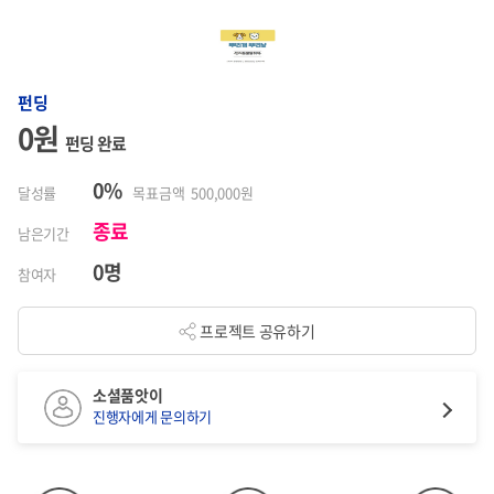
펀딩
0원
펀딩 완료
0%
달성률
목표금액 500,000원
종료
남은기간
0명
참여자
프로젝트 공유하기
소셜품앗이
진행자에게 문의하기