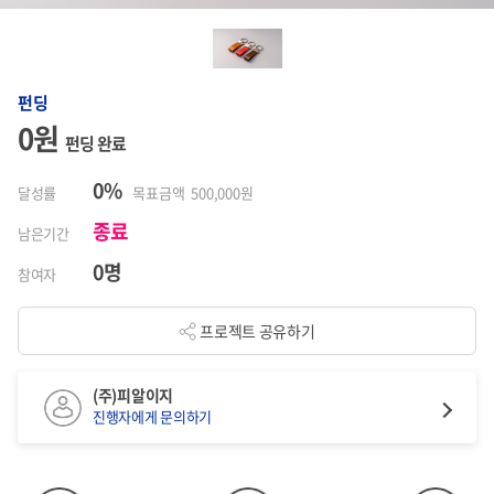
펀딩
0원
펀딩 완료
0%
달성률
목표금액 500,000원
종료
남은기간
0명
참여자
프로젝트 공유하기
(주)피알이지
진행자에게 문의하기