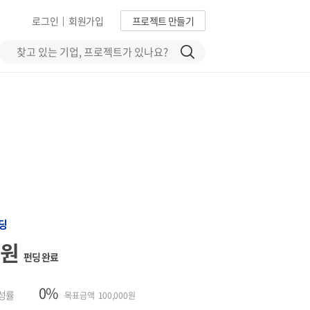
로그인
회원가입
프로젝트 만들기
|
딩
0원
펀딩 완료
0%
성률
목표금액 100,000원