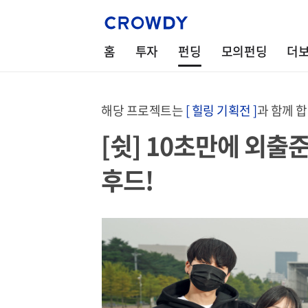
홈
투자
펀딩
모의펀딩
더
해당 프로젝트는
[ 힐링 기획전 ]
과 함께 
[쉿] 10초만에 외출준
후드!