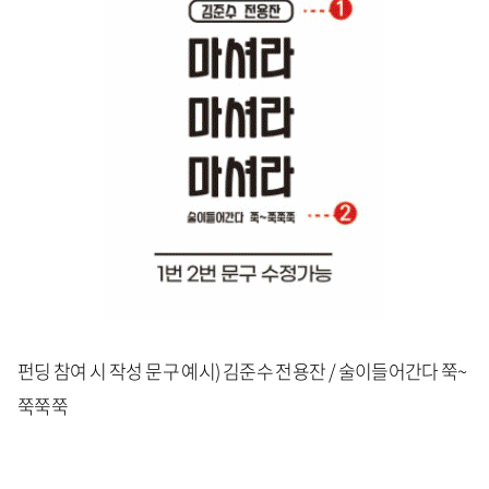
펀딩 참여 시 작성 문구 예시) 김준수 전용잔 / 술이들어간다 쭉~
쭉쭉쭉