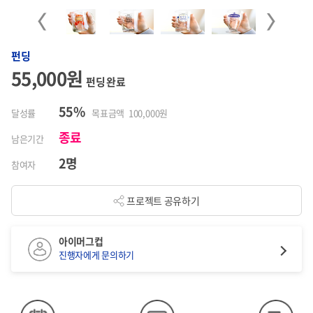
Previous
Next
펀딩
55,000원
펀딩 완료
55%
달성률
목표금액 100,000원
종료
남은기간
2명
참여자
프로젝트 공유하기
아이머그컵
진행자에게 문의하기