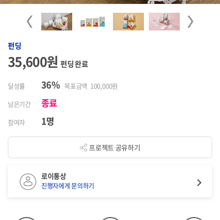
Previous
Next
펀딩
35,600원
펀딩 완료
36%
달성률
목표금액 100,000원
종료
남은기간
1명
참여자
프로젝트 공유하기
로이통상
진행자에게 문의하기