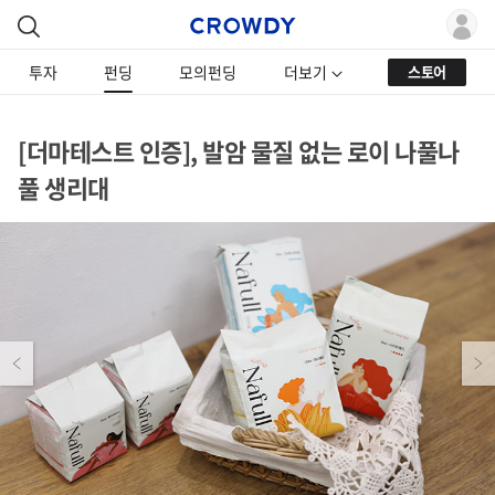
투자
펀딩
모의펀딩
더보기
스토어
[더마테스트 인증], 발암 물질 없는 로이 나풀나
풀 생리대
Previous
Next