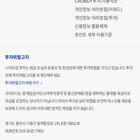
CROWDY 투자 이용약관
개인정보 처리방침(리워드)
개인정보 처리방침(투자)
신용정보 활용체제
포인트 세부 이용기준
투자위험고지
스타트업 투자는 원금 손실과 유동성 및 현금성에 대한 투자위험을 가지고 있습니다.
투자
전에 투자위험고지를 꼭 확인해주세요.
투자위험고지 바로가기
크라우디는 중개업(온라인소액투자중개 및 통신판매중개)을 영위하는 플랫폼 제공자로
자금을 모집하는
당사자가 아닙니다. 따라서 투자손실의 위험을 보전하거나 상품 제공을
보장해 드리지 않으며 이에 대한 법적인
책임을 지지 않습니다.
경기도 용인시 기흥구 동백중앙로 191 8층 이861호
대표번호 010-5925-7903