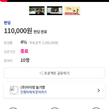
펀딩
110,000원
펀딩 완료
4%
달성률
목표금액 3,000,000원
종료
남은기간
10명
참여자
프로젝트 공유하기
(주)아이랑 놀기짱
진행자에게 문의하기