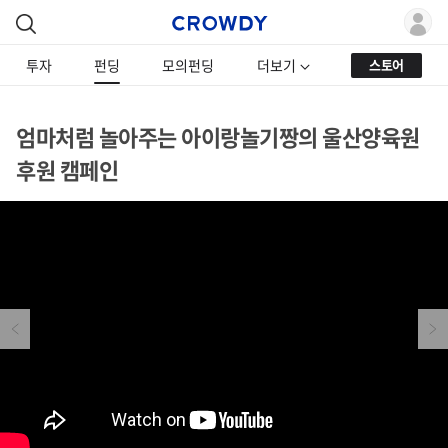
투자
펀딩
모의펀딩
더보기
스토어
엄마처럼 놀아주는 아이랑놀기짱의 울산양육원
후원 캠페인
Previous
Next