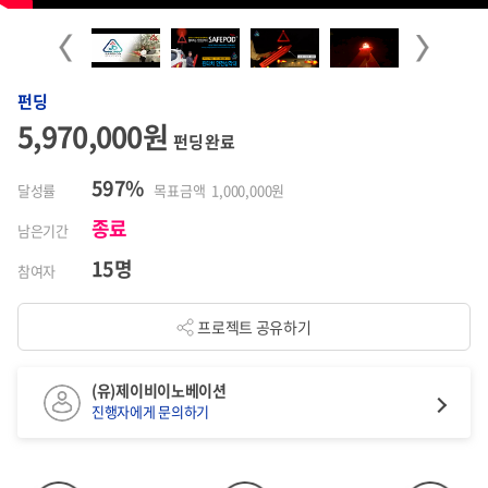
Previous
Next
펀딩
5,970,000원
펀딩 완료
597%
달성률
목표금액 1,000,000원
종료
남은기간
15명
참여자
프로젝트 공유하기
(유)제이비이노베이션
진행자에게 문의하기