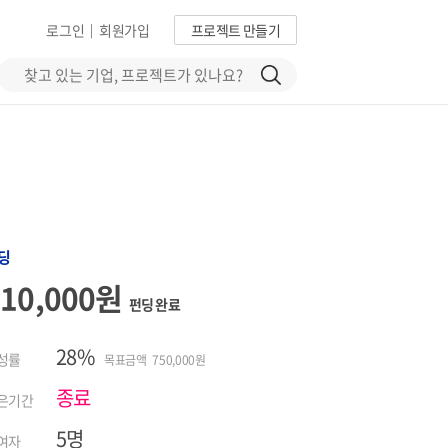
로그인
회원가입
프로젝트 만들기
|
딩
210,000원
펀딩 완료
28%
성률
목표금액 750,000원
종료
은기간
5명
여자