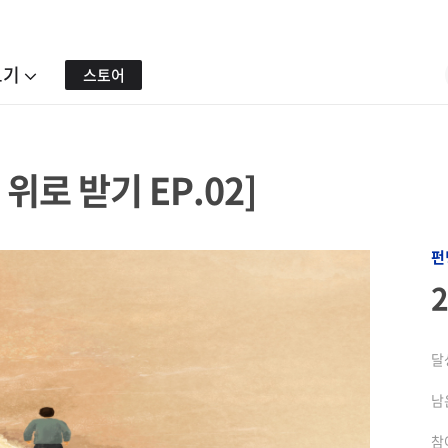
보기
스토어
위로 받기 EP.02]
펀
달
남
참