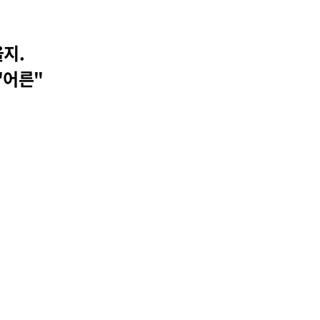
을지.
"어른"