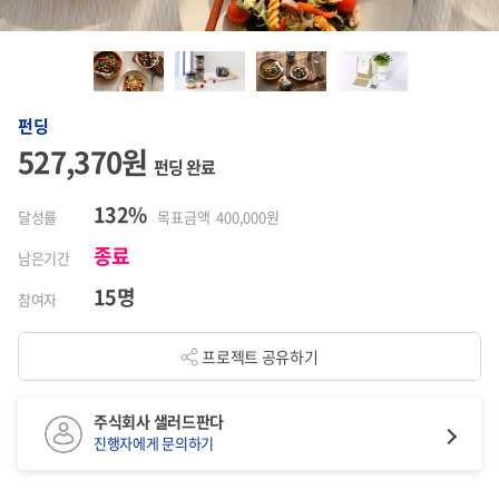
펀딩
527,370원
펀딩 완료
132%
달성률
목표금액 400,000원
종료
남은기간
15명
참여자
프로젝트 공유하기
주식회사 샐러드판다
진행자에게 문의하기