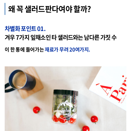
왜 꼭 샐러드판다여야 할까?
차별화 포인트 01.
겨우 7가지 잎채소인 타 샐러드와는 남다른 가짓 수
이 한 통에 들어가는
재료가 무려 20여가지.