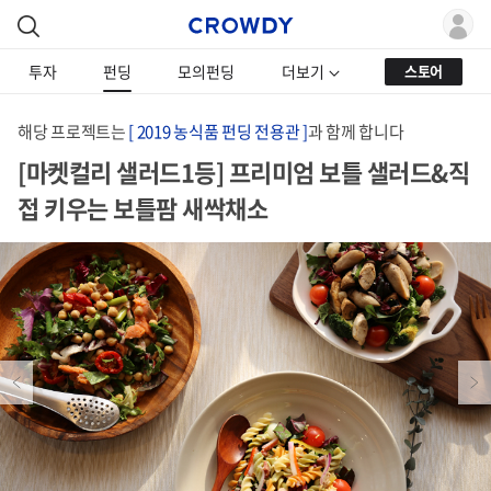
투자
펀딩
모의펀딩
더보기
스토어
해당 프로젝트는
[ 2019 농식품 펀딩 전용관 ]
과 함께 합니다
[마켓컬리 샐러드1등] 프리미엄 보틀 샐러드&직
접 키우는 보틀팜 새싹채소
Previous
Next