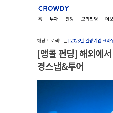
홈
투자
펀딩
모의펀딩
더
해당 프로젝트는
[ 2023년 관광기업 크라
[앵콜 펀딩] 해외에서
경스냅&투어