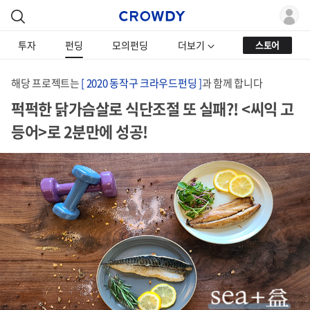
투자
펀딩
모의펀딩
더보기
스토어
해당 프로젝트는
[ 2020 동작구 크라우드펀딩 ]
과 함께 합니다
퍽퍽한 닭가슴살로 식단조절 또 실패?! <씨익 고
등어>로 2분만에 성공!