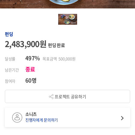
펀딩
2,483,900원
펀딩 완료
497%
달성률
목표금액 500,000원
종료
남은기간
60명
참여자
프로젝트 공유하기
소니츠
진행자에게 문의하기