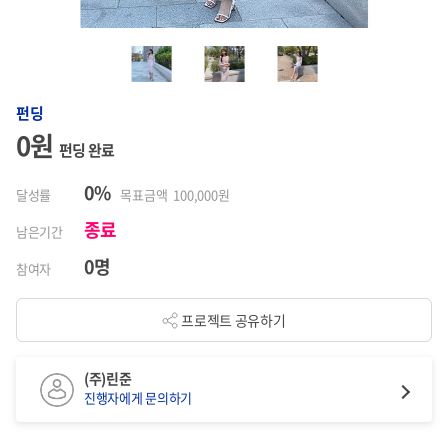
펀딩
0원
펀딩 완료
0%
달성률
목표금액 100,000원
종료
남은기간
0명
참여자
프로젝트 공유하기
(주)린준
진행자에게 문의하기