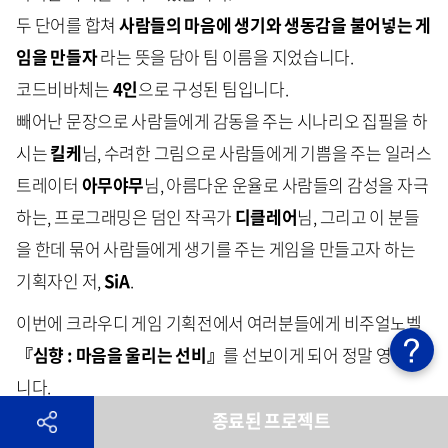
두 단어를 합쳐
사람들의 마음에 생기와 생동감을 불어넣는 게
임을 만들자
라는 뜻을 담아 팀 이름을 지었습니다.
코드비바체는
4인
으로 구성된 팀입니다.
빼어난 문장으로 사람들에게 감동을 주는 시나리오 집필을 하
시는
킬케
님, 수려한 그림으로 사람들에게 기쁨을 주는 일러스
트레이터
아무야무
님, 아름다운 운율로 사람들의 감성을 자극
하는, 프로그래밍은 덤인 작곡가
디클레어
님, 그리고 이 분들
을 한데 묶어 사람들에게 생기를 주는 게임을 만들고자 하는
기획자인 저,
SiA
.
이번에 크라우디 게임 기획전에서 여러분들에게 비주얼노벨
『심향 : 마음을 울리는 선비
』
를 선보이게 되어 정말 영광입
니다.
종료된 프로젝트