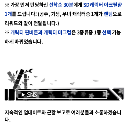
※ 가장 먼저 펀딩하신
선착순 30분
에게
SD캐릭터 아크릴챰
1개
를 드립니다! (공주, 기생, 무녀 캐릭터중 1개가
랜덤
으로
리워드와 같이 전달됩니다.)
※
캐릭터 핀버튼과
캐릭터 머그컵
은 3종류중 1종
선택
가능
하게 바뀌었습니다.
지속적인 업데이트와 근황 보고로 여러분들과 소통하겠습니
다.