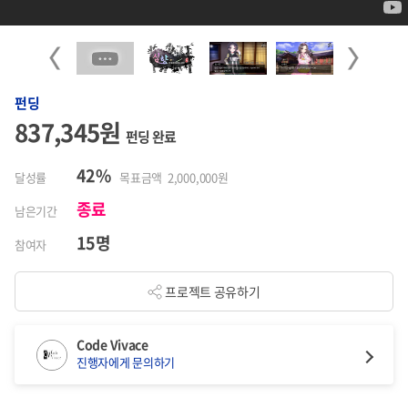
Previous
Next
펀딩
837,345원
펀딩 완료
42%
달성률
목표금액 2,000,000원
종료
남은기간
15명
참여자
프로젝트 공유하기
Code Vivace
진행자에게 문의하기