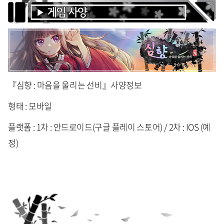
『심향 : 마음을 울리는 선비』사양정보
형태 : 모바일
플랫폼 : 1차 : 안드로이드(구글 플레이 스토어) / 2차 : IOS (예
정)