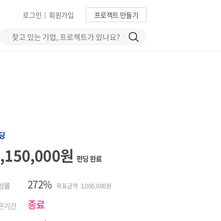
로그인
회원가입
프로젝트 만들기
|
딩
8,150,000원
펀딩 완료
272%
성률
목표금액 3,000,000원
종료
은기간