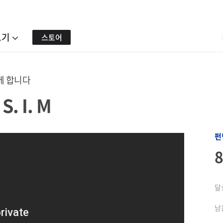
보기
스토어
께 합니다
. I. M
펀
달
남