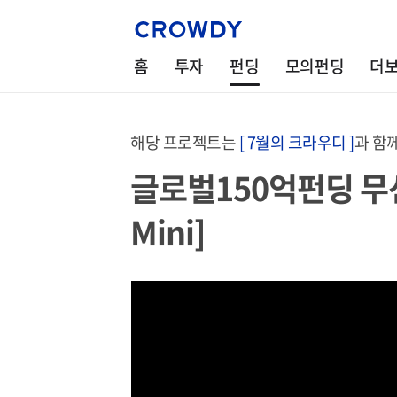
홈
투자
펀딩
모의펀딩
더
해당 프로젝트는
[ 7월의 크라우디 ]
과 함
글로벌150억펀딩 무선
Mini]