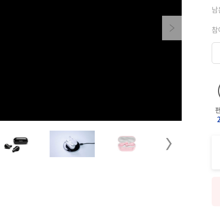
남
Next
참
Next