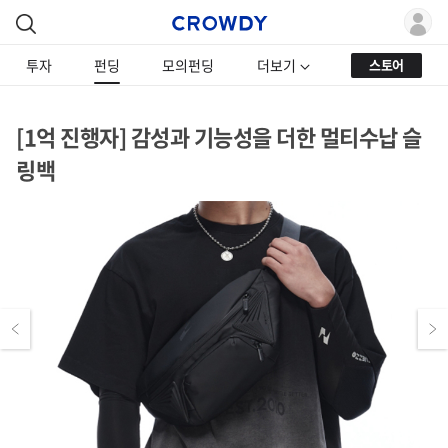
투자
펀딩
모의펀딩
더보기
스토어
[1억 진행자] 감성과 기능성을 더한 멀티수납 슬
링백
Previous
Next