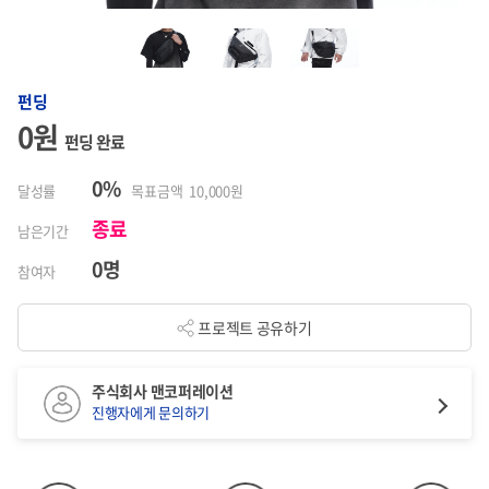
펀딩
0원
펀딩 완료
0%
달성률
목표금액 10,000원
종료
남은기간
0명
참여자
프로젝트 공유하기
주식회사 맨코퍼레이션
진행자에게 문의하기